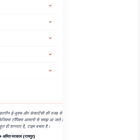
“
ेहतरीन ई-बुक्स और कंसल्टेंसी की वजह से कठिन
सबसे अच्छी बात है कि हिंदी और 
िजिक्स टॉपिक्स आसानी से समझ आ जाते हैं। कंटेंट
के लिए बेस्ट कंटेंट है। वैलिडिट
हुत ही शानदार है, टाइम बचता है।
बार-बार पैसे देने का कोई टेंशन 
️ अमित मरकाम (रायपुर)
✏️ दिव्या पैकरा (अम्बिकापुर)